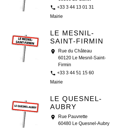
phone
+33 3 44 13 01 31
Mairie
LE MESNIL-
SAINT-FIRMIN
Rue du Château
location_on
60120 Le Mesnil-Saint-
Firmin
phone
+33 3 44 51 15 60
Mairie
LE QUESNEL-
AUBRY
Rue Pauvrette
location_on
60480 Le Quesnel-Aubry