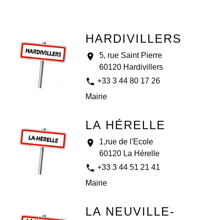
HARDIVILLERS
5, rue Saint Pierre
location_on
60120 Hardivillers
phone
+33 3 44 80 17 26
Mairie
LA HÉRELLE
1,rue de l'Ecole
location_on
60120 La Hérelle
phone
+33 3 44 51 21 41
Mairie
LA NEUVILLE-