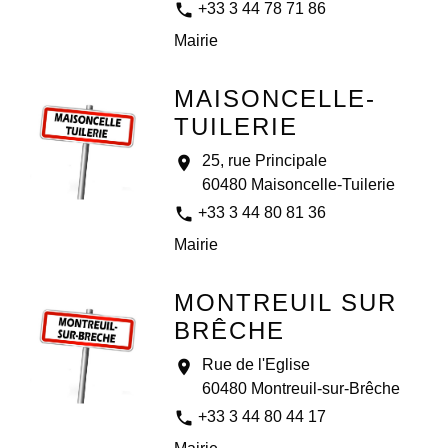
phone
+33 3 44 78 71 86
Mairie
MAISONCELLE-
TUILERIE
25, rue Principale
location_on
60480 Maisoncelle-Tuilerie
phone
+33 3 44 80 81 36
Mairie
MONTREUIL SUR
BRÊCHE
Rue de l'Eglise
location_on
60480 Montreuil-sur-Brêche
phone
+33 3 44 80 44 17