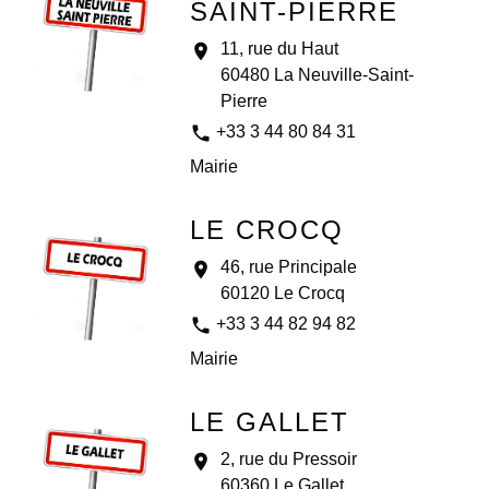
SAINT-PIERRE
11, rue du Haut
location_on
60480 La Neuville-Saint-
Pierre
phone
+33 3 44 80 84 31
Mairie
LE CROCQ
46, rue Principale
location_on
60120 Le Crocq
phone
+33 3 44 82 94 82
Mairie
LE GALLET
2, rue du Pressoir
location_on
60360 Le Gallet