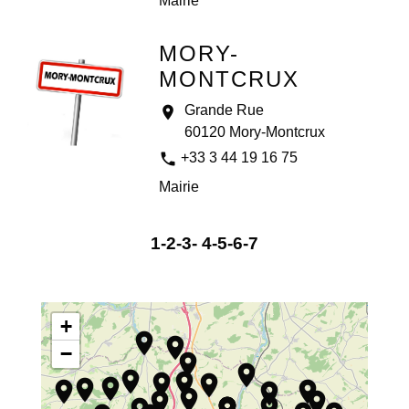
Mairie
MORY-
MONTCRUX
Grande Rue
location_on
60120 Mory-Montcrux
phone
+33 3 44 19 16 75
Mairie
1
-2
-3
-
4
-5
-6
-7
+
location_on
location_on
−
location_on
location_on
location_on
location_on
location_on
location_on
location_on
location_on
location_on
location_on
location_on
location_on
location_on
location_on
location_on