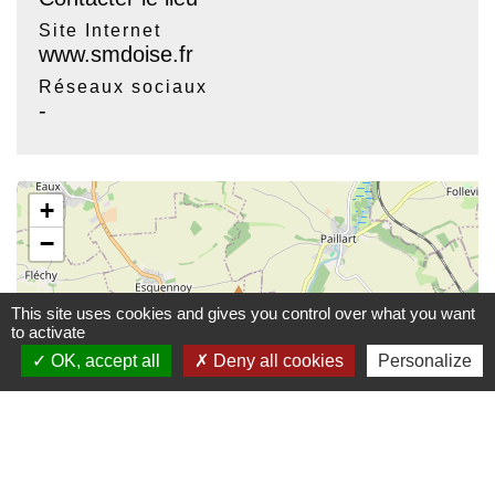
Site Internet
www.smdoise.fr
Réseaux sociaux
-
+
−
This site uses cookies and gives you control over what you want
to activate
OK, accept all
Deny all cookies
Personalize
location_on