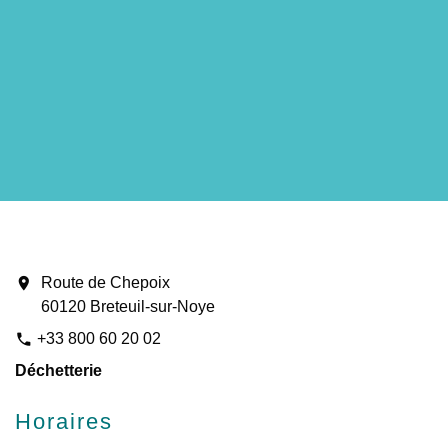
location_on
Route de Chepoix
60120 Breteuil-sur-Noye
+33 800 60 20 02
phone
Déchetterie
Horaires