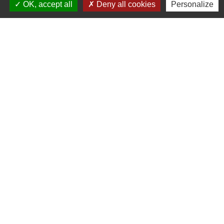
OK, accept all
Deny all cookies
Personalize
Contacts
Communauté de Communes de l'Oise Picarde
91 rue d'Amiens
60120 Breteuil-sur-Noye - FRANCE
+33 3 44 80 84 01
Liens