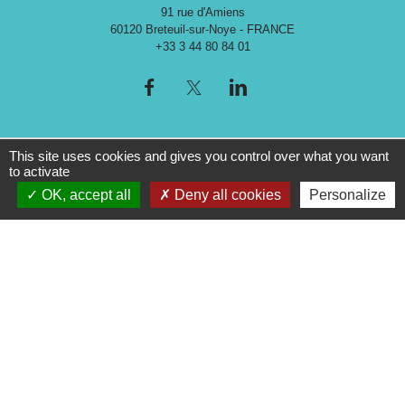
91 rue d'Amiens
60120 Breteuil-sur-Noye - FRANCE
+33 3 44 80 84 01
This site uses cookies and gives you control over what you want
to activate
OK, accept all
Deny all cookies
Personalize
Liens
Espace Presse
Musée Archéologique de l'Oise
Mentions légales
-
Politique de confidentialité
-
Accessibilité
-
Application mobile Localiti
-
Plan du site
-
Gestion des cookies