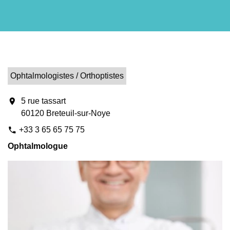
Ophtalmologistes / Orthoptistes
location_on
5 rue tassart
60120 Breteuil-sur-Noye
+33 3 65 65 75 75
phone
Ophtalmologue