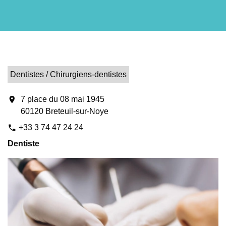
Dentistes / Chirurgiens-dentistes
location_on
7 place du 08 mai 1945
60120 Breteuil-sur-Noye
+33 3 74 47 24 24
phone
Dentiste