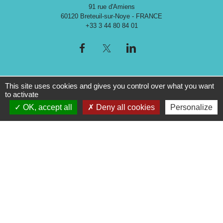
91 rue d'Amiens
60120 Breteuil-sur-Noye - FRANCE
+33 3 44 80 84 01
This site uses cookies and gives you control over what you want
to activate
OK, accept all
Deny all cookies
Personalize
Liens
Espace Presse
Musée Archéologique de l'Oise
Mentions légales
-
Politique de confidentialité
-
Accessibilité
-
Application mobile Localiti
-
Plan du site
-
Gestion des cookies