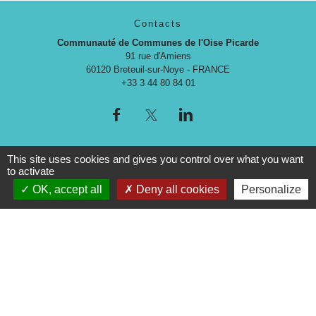
Contacts
Communauté de Communes de l'Oise Picarde
91 rue d'Amiens
60120 Breteuil-sur-Noye - FRANCE
+33 3 44 80 84 01
This site uses cookies and gives you control over what you want
to activate
OK, accept all
Deny all cookies
Personalize
Liens
Espace Presse
Musée Archéologique de l'Oise
Mentions légales
-
Politique de confidentialité
-