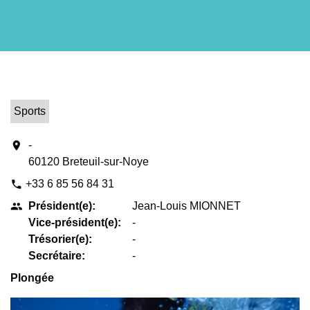
Sports
location_on
-
60120 Breteuil-sur-Noye
+33 6 85 56 84 31
phone
Président(e):
Jean-Louis MIONNET
people
Vice-président(e):
-
Trésorier(e):
-
Secrétaire:
-
Plongée