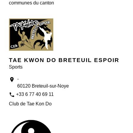
communes du canton
TAE KWON DO BRETEUIL ESPOIR
Sports
-
location_on
60120 Breteuil-sur-Noye
phone
+33 6 77 40 69 11
Club de Tae Kon Do