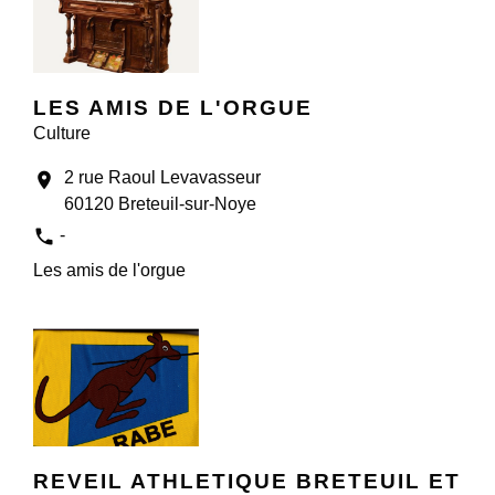
LES AMIS DE L'ORGUE
Culture
2 rue Raoul Levavasseur
location_on
60120 Breteuil-sur-Noye
phone
-
Les amis de l'orgue
REVEIL ATHLETIQUE BRETEUIL ET