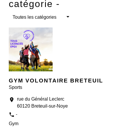
catégorie -
Toutes les catégories
GYM VOLONTAIRE BRETEUIL
Sports
rue du Général Leclerc
location_on
60120 Breteuil-sur-Noye
phone
-
Gym