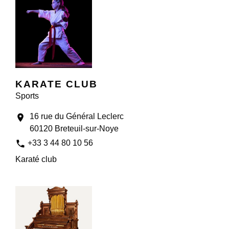
KARATE CLUB
Sports
16 rue du Général Leclerc
location_on
60120 Breteuil-sur-Noye
phone
+33 3 44 80 10 56
Karaté club