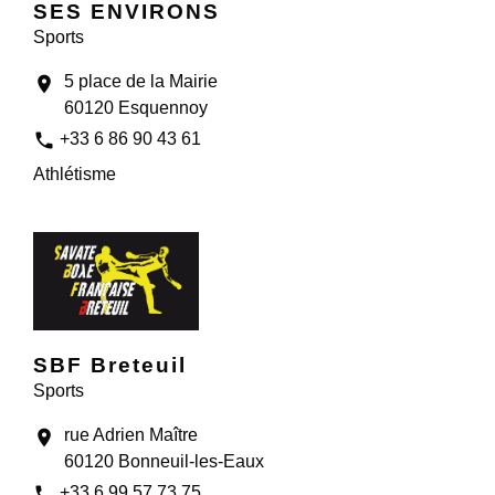
SES ENVIRONS
Sports
5 place de la Mairie
location_on
60120 Esquennoy
phone
+33 6 86 90 43 61
Athlétisme
SBF Breteuil
Sports
rue Adrien Maître
location_on
60120 Bonneuil-les-Eaux
phone
+33 6 99 57 73 75