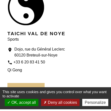
TAICHI VAL DE NOYE
Sports
Dojo, rue du Général Leclerc
location_on
60120 Breteuil-sur-Noye
phone
+33 6 20 83 41 50
Qi Gong
This site uses cookies and gives you control over what you want
to activate
OK, accept all
Deny all cookies
Personalize